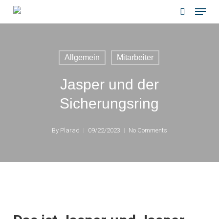
Menu
Skip
to
search
main
content
Allgemein
Mitarbeiter
Jasper und der
Sicherungsring
By
Plarad
09/22/2023
No Comments