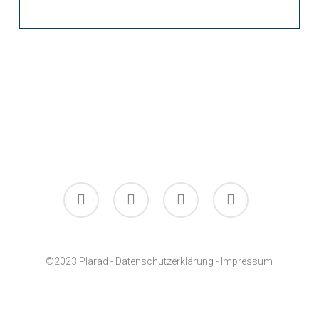
facebook
linkedin
youtube
instagram
©2023 Plarad -
Datenschutzerklärung
-
Impressum