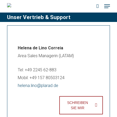
Menu
Skip
to
search
Unser Vertrieb & Support
main
content
Helena de Lino Correia
Area Sales Managerin (LATAM)
Tel: +49 2245 62-883
Mobil: +49 157 80503124
helena.lino@plarad.de
SCHREIBEN
SIE MIR