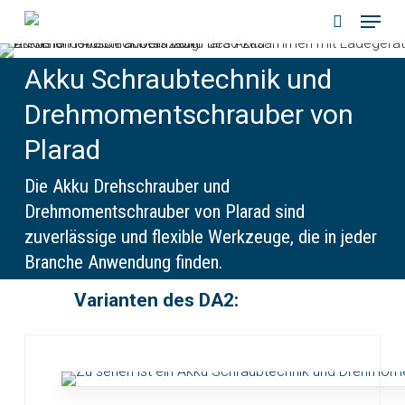
Menu
Skip
to
search
main
Akku Schraubtechnik und
content
Drehmomentschrauber von
Plarad
Die Akku Drehschrauber und
Drehmomentschrauber von Plarad sind
zuverlässige und flexible Werkzeuge, die in jeder
Branche Anwendung finden.
Varianten des DA2: