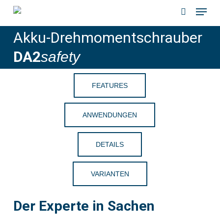
Menu
Skip
to
search
Akku-Drehmomentschrauber
main
content
DA2
safety
FEATURES
ANWENDUNGEN
DETAILS
VARIANTEN
Der Experte in Sachen