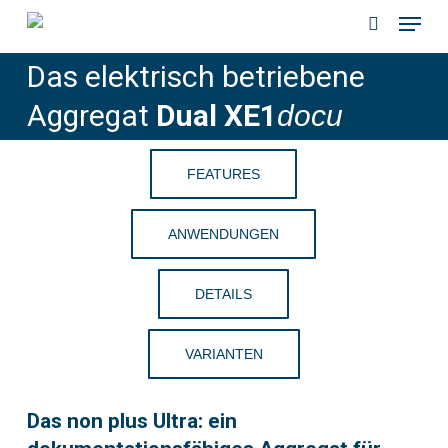
Menu
Skip
to
search
Das elektrisch betriebene
main
content
Aggregat
Dual XE1
docu
FEATURES
ANWENDUNGEN
DETAILS
VARIANTEN
Das non plus Ultra: ein