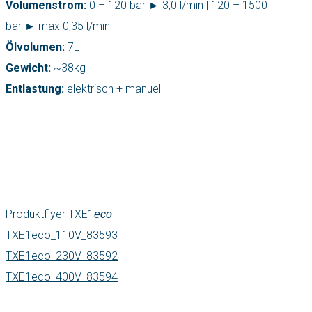
Volumenstrom:
0 – 120 bar ► 3,0 l/min | 120 – 1500
bar ► max 0,35 l/min
Ölvolumen:
7L
Gewicht:
~38kg
Entlastung:
elektrisch + manuell
Produktflyer TXE1
eco
TXE1eco_110V_83593
TXE1eco_230V_83592
TXE1eco_400V_83594