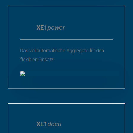
XE1
power
Das vollautomatische Aggregate für den
flexiblen Einsatz
XE1
docu