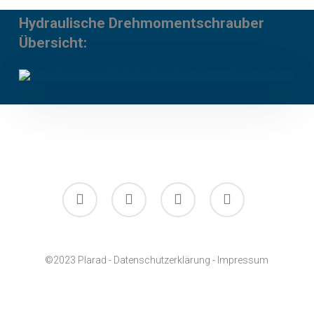
Hydraulische Drehmomentschrauber
Übersicht:
facebook
linkedin
youtube
instagram
©2023 Plarad -
Datenschutzerklärung
-
Impressum