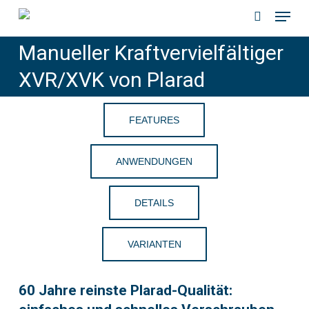
Menu
Skip
to
search
Manueller Kraftvervielfältiger
main
content
XVR/XVK von Plarad
FEATURES
ANWENDUNGEN
DETAILS
VARIANTEN
60 Jahre reinste Plarad-Qualität: