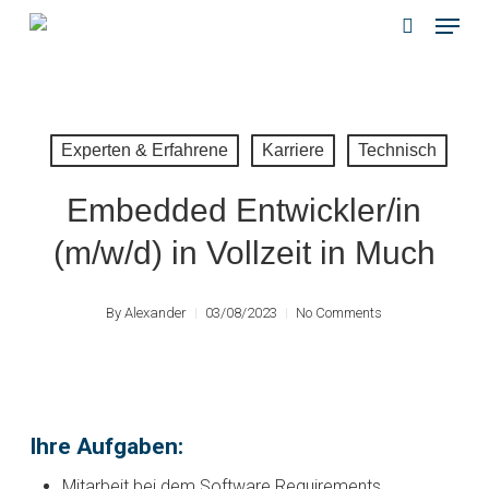
Menu
Skip
to
search
main
content
Experten & Erfahrene
Karriere
Technisch
Embedded Entwickler/in
(m/w/d) in Vollzeit in Much
By
Alexander
03/08/2023
No Comments
Ihre Aufgaben:
Mitarbeit bei dem Software Requirements