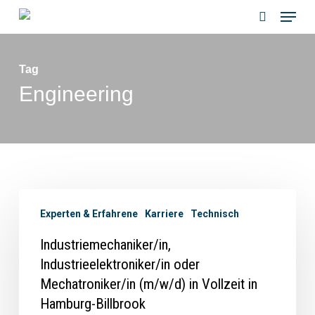
Menu
Skip
to
search
main
Tag
content
Engineering
Experten & Erfahrene
Karriere
Technisch
Industriemechaniker/in,
Industrieelektroniker/in oder
Mechatroniker/in (m/w/d) in Vollzeit in
Hamburg-Billbrook