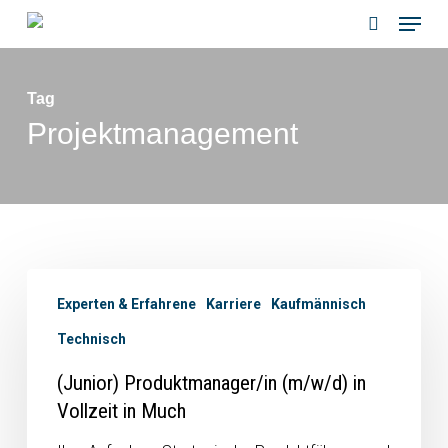
Menu
Skip
to
search
main
Tag
content
Projektmanagement
Experten & Erfahrene
Karriere
Kaufmännisch
Technisch
(Junior) Produktmanager/in (m/w/d) in
Vollzeit in Much