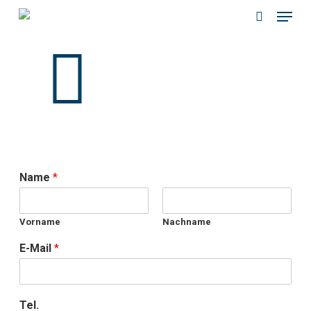
Menu
Skip
to
search
main
content
Name
*
Vorname
Nachname
E-Mail
*
Tel.