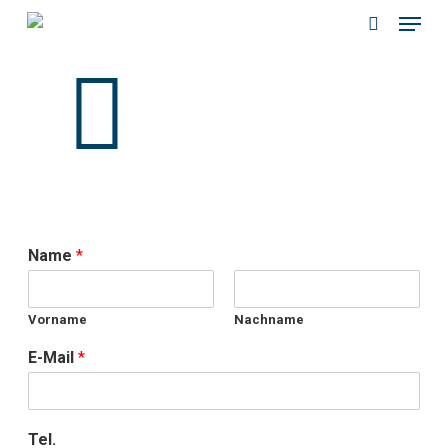
Menu
Skip
to
search
main
content
Name
*
Vorname
Nachname
E-Mail
*
Tel.