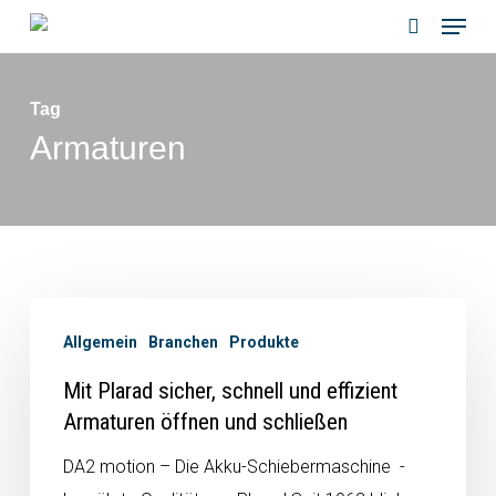
Menu
Skip
to
search
main
Tag
content
Armaturen
Allgemein
Branchen
Produkte
Mit Plarad sicher, schnell und effizient
Armaturen öffnen und schließen
DA2 motion – Die Akku-Schiebermaschine -