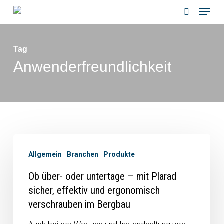
Menu
Skip
to
search
main
Tag
content
Anwenderfreundlichkeit
Allgemein
Branchen
Produkte
Ob über- oder untertage – mit Plarad
sicher, effektiv und ergonomisch
verschrauben im Bergbau