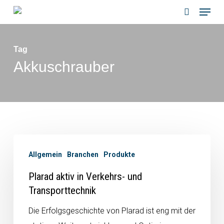
Menu
Skip
to
search
main
Tag
content
Akkuschrauber
Allgemein
Branchen
Produkte
Plarad aktiv in Verkehrs- und
Transporttechnik
Die Erfolgsgeschichte von Plarad ist eng mit der