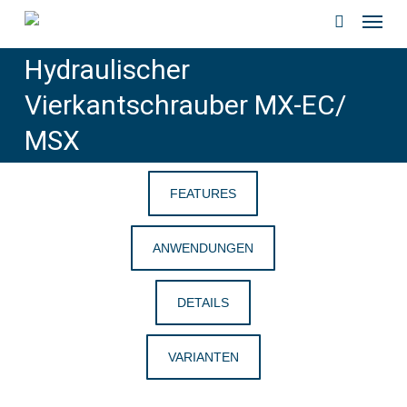
Menu
Skip
to
search
Hydraulischer
main
content
Vierkantschrauber MX-EC/
MSX
FEATURES
ANWENDUNGEN
DETAILS
VARIANTEN