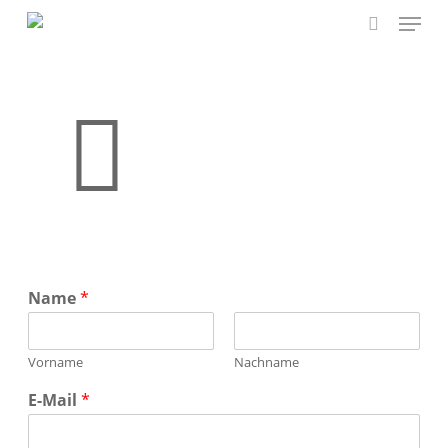
Menu
Skip
to
search
main
content
Name
*
Vorname
Nachname
E-Mail
*