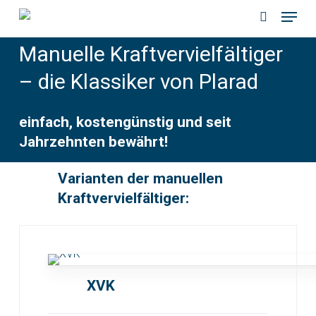
Menu
Skip
to
search
Manuelle Kraftvervielfältiger
main
content
– die Klassiker von Plarad
einfach, kostengünstig und seit
Jahrzehnten bewährt!
Varianten der manuellen
Kraftvervielfältiger:
XVK